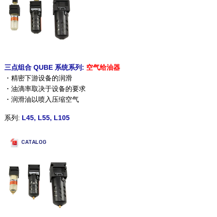
三点组合 QUBE 系统系列:
空气给油器
・精密下游设备的润滑
・油滴率取决于设备的要求
・润滑油以喷入压缩空气
系列:
L45, L55, L105
CATALOG