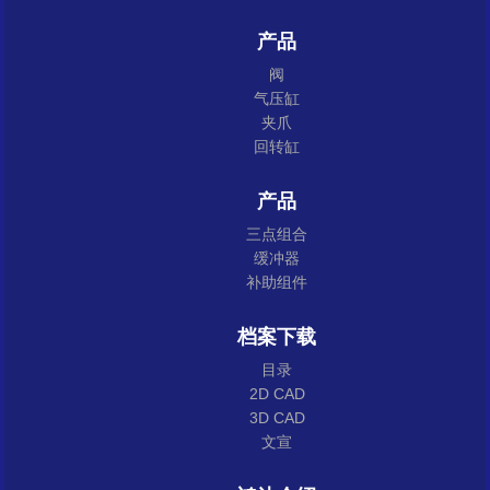
产品
阀
气压缸
夹爪
回转缸
产品
三点组合
缓冲器
补助组件
档案下载
目录
2D CAD
3D CAD
文宣