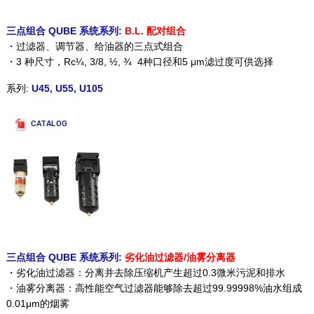
三点组合 QUBE 系统系列:
B.L. 配对组合
・过滤器、调节器、给油器的三点式组合
・3 种尺寸，Rc¼, 3/8, ½, ¾ 4种口径和5 μm滤过度可供选择
系列:
U45, U55, U105
CATALOG
三点组合 QUBE 系统系列:
劣化油过滤器/油雾分离器
・劣化油过滤器：分离并去除压缩机产生超过0.3微米污泥和排水
・油雾分离器：高性能空气过滤器能够除去超过99.99998%油水组成
0.01μm的烟雾