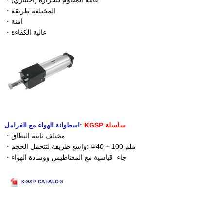
・عالية المقاوم للحرارة (اختياري)
・المختلفة طريقة
・آمنة
・عالية الكفاءة
KGSP سلسلة
اسطوانة الهواء مع الفرامل:
・مختلف ثابتة النطاق
・واسع طريقة لتتحمل الحجم: Φ40 ~ 100 ملم
・جاء قياسية مع المغناطيس ووسادة الهواء
KGSP CATALOG