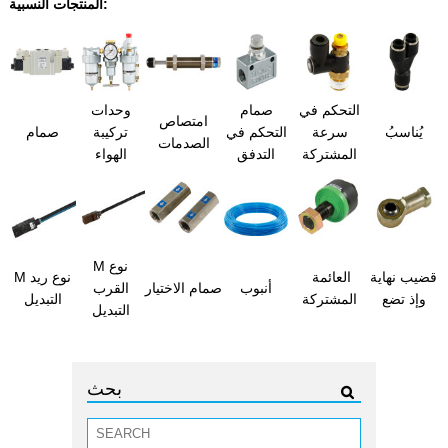
المنتجات النسبية:
التحكم في
صمام
وحدات
امتصاص
يُناسبُ
سرعة
التحكم في
تركيبة
صمام
الصدمات
المشتركة
التدفق
الهواء
M نوع
قضيب نهاية
العائمة
M نوع ريد
أنبوب
صمام الاختيار
القرب
وإذ تضع
المشتركة
التبديل
التبديل
بحث