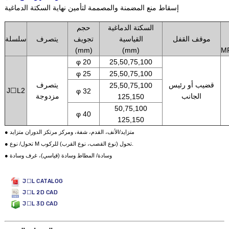
إسقاط منع المضمنة والمصممة لتأمين نهاية السكتة الدماغية
السكتة الدماغية
حجم
موقف القفل
القياسية
تجويف
يتصرف
سلسلة
(mm)
(mm)
MP
φ 20
25,50,75,100
φ 25
25,50,75,100
قضيب أو رئيس
يتصرف
25,50,75,100
J☐L2
φ 32
الجانب
مزدوجة
125,150
50,75,100
φ 40
125,150
● متزايد/الأنف، القدم، شفة، ومركز مرتكز الدوران متزايد
● تحول/ نوع M تحول (نوع القصب، نوع القرب) للركوب.
● وسادة/ المطاط وسادة (قياسي)، غرف وسادة
J☐L CATALOG
J☐L 2D CAD
J☐L 3D CAD