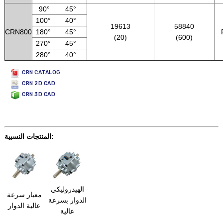
90°
45°
100°
40°
19613
58840
CRN800
180°
45°
(20)
(600)
270°
45°
280°
40°
CRN CATALOG
CRN 2D CAD
CRN 3D CAD
المنتجات النسبية:
الهيدروليكي
معيار سرعة
الدوار بسرعة
عالية الدوار
عالية