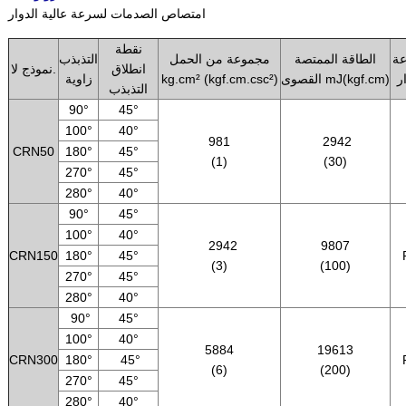
امتصاص الصدمات لسرعة عالية الدوار
نقطة
عة
الطاقة الممتصة
مجموعة من الحمل
التذبذب
انطلاق
نموذج لا.
ر
القصوى mJ(kgf.cm)
kg.cm² (kgf.cm.csc²)
زاوية
التذبذب
90°
45°
100°
40°
981
2942
CRN50
180°
45°
(1)
(30)
270°
45°
280°
40°
90°
45°
100°
40°
2942
9807
CRN150
180°
45°
(3)
(100)
270°
45°
280°
40°
90°
45°
100°
40°
5884
19613
CRN300
180°
45°
(6)
(200)
270°
45°
280°
40°