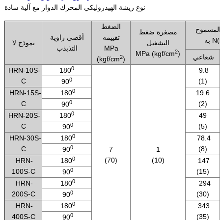
نوع ريشة الهيدروليكي المحرك الدوار مع آلية سادة
الضغط
المسموح
مصغرة ضغط
تقييمه
أقصى زاوية
N(k)
التشغيل
نموذج لا
MPa
التذبذب
2
MPa (kgf/cm
)
شعاعي
2
(kgf/cm
)
0
HRN-10S-
180
9.8
0
C
(1)
90
0
HRN-15S-
180
19.6
0
C
(2)
90
0
HRN-20S-
180
49
0
C
(5)
90
0
HRN-30S-
180
78.4
0
C
(8)
90
7
1
0
(70)
(10)
HRN-
180
147
0
100S-C
(15)
90
0
HRN-
180
294
0
200S-C
(30)
90
0
HRN-
180
343
0
400S-C
(35)
90