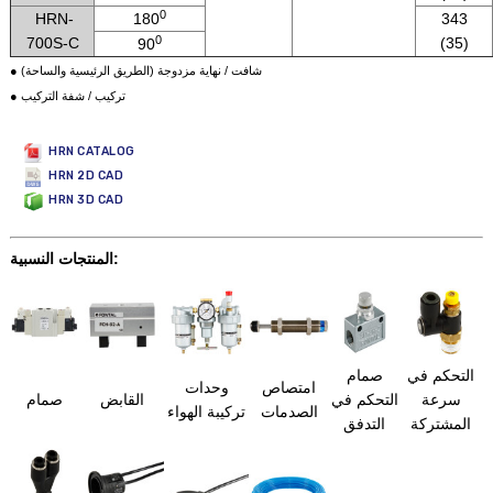
0
HRN-
180
343
0
700S-C
(35)
90
● شافت / نهاية مزدوجة (الطريق الرئيسية والساحة)
● تركيب / شفة التركيب
HRN CATALOG
HRN 2D CAD
HRN 3D CAD
المنتجات النسبية:
التحكم في
صمام
امتصاص
وحدات
سرعة
التحكم في
القابض
صمام
الصدمات
تركيبة الهواء
المشتركة
التدفق