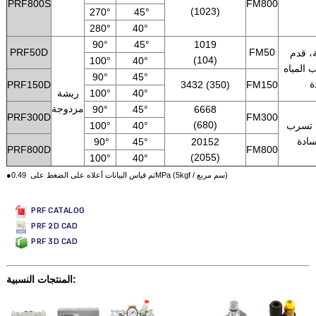
PRF800S
FM800
(1023)
270°
45°
280°
40°
90°
45°
1019
PRF50D
FM50
، قدم
(104)
100°
40°
 المياه
90°
45°
ة
PRF150D
3432 (350)
FM150
40°
100°
ريشة
مزدوجة
90°
45°
6668
PRF300D
FM300
(680)
 تسرب
40°
100°
سادة
90°
45°
20152
PRF800D
FM800
(2055)
100°
40°
●تم قياس البيانات أعلاه على الضغط على 0.49MPa (5kgf / سم مربع)
PRF CATALOG
PRF 2D CAD
PRF 3D CAD
المنتجات النسبية: