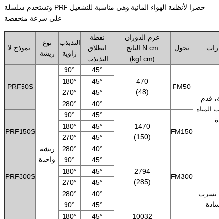
وتستخدم سلسلة PRF حصرا لأنظمة الهواء المائية وهي مناسبة للتشغيل
على سرعة منخفضة
عزم الدوران
نقطة
التذبذب
نوع
رات
تحول
الناتج N.cm
انطلاق
نموذج لا.
زاوية
ريشة
(kgf.cm)
التذبذب
90°
45°
180°
45°
470
PRF50S
FM50
(48)
270°
45°
، قدم
280°
40°
 المياه
90°
45°
ة
180°
45°
1470
PRF150S
FM150
(150)
270°
45°
40°
280°
ريشة
واحدة
90°
45°
180°
45°
2794
PRF300S
FM300
(285)
270°
45°
 تسرب
40°
280°
سادة
90°
45°
180°
45°
10032