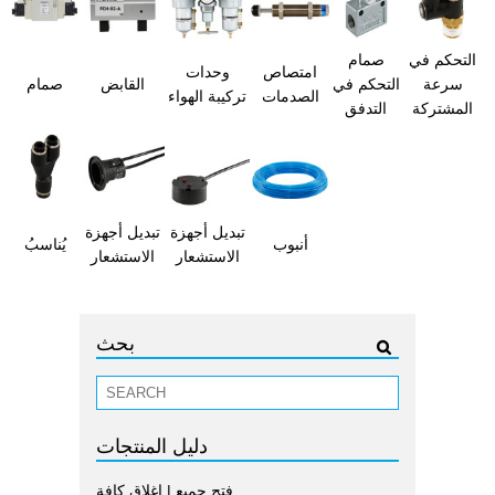
التحكم في
صمام
امتصاص
وحدات
سرعة
التحكم في
القابض
صمام
الصدمات
تركيبة الهواء
المشتركة
التدفق
تبديل أجهزة
تبديل أجهزة
أنبوب
يُناسبُ
الاستشعار
الاستشعار
بحث
دليل المنتجات
فتح جميع
|
إغلاق كافة