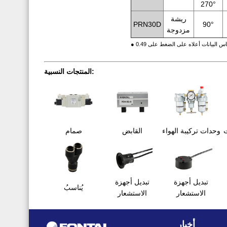
270°
ريشة
PRN30D
90°
مزدوجة
المنتجات النسبية:
ت
وحدات تركيبة الهواء
القابض
صمام
تبديل أجهزة
تبديل أجهزة
يُناسبُ
الاستشعار
الاستشعار
أخبار