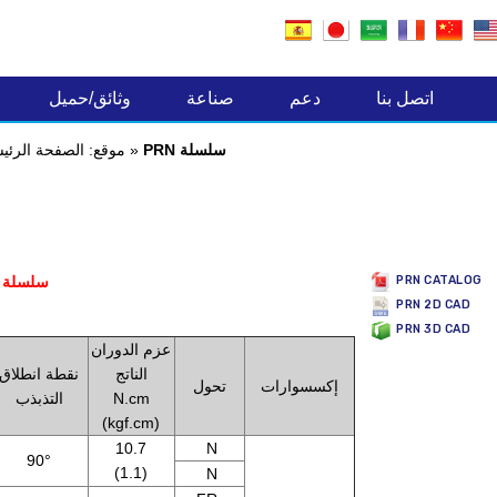
صناعة المكونات الالكترونية
اتصل بنا
دعم
صناعة
وثائق/حميل
PRN سلسلة
»
موقع:
الصفحة الرئي
PRN سلسلة
PRN CATALOG
PRN 2D CAD
PRN 3D CAD
عزم الدوران
الناتج
نقطة انطلاق
إكسسوارات
تحول
N.cm
التذبذب
(kgf.cm)
10.7
N
90°
(1.1)
N