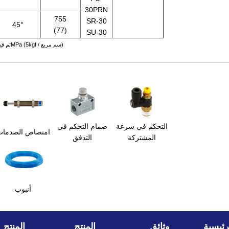
30PRN
755
SR-30
45°
(77)
SU-30
● تم قياس البيانات أعلاه على الضغط على 0.49MPa (5kgf / سم مربع)
التحكم في سرعة
صمام التحكم في
امتصاص الصدما
المشتركة
التدفق
أنبوب
رئيسية
وثائق
المنتج
المنتج