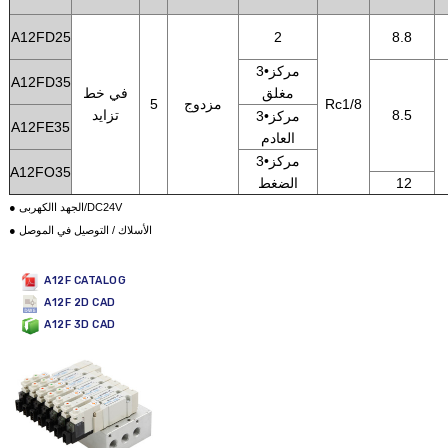
A12FD25
2
8.8
3•مركز
A12FD35
مغلق
في خط
Rc1/8
مزدوج
5
8.5
تزايد
3•مركز
A12FE35
العادم
3•مركز
A12FO35
12
الضغط
● الجهد االكهربى/DC24V
● الأسلاك / التوصيل في الموصل
A12F CATALOG
A12F 2D CAD
A12F 3D CAD