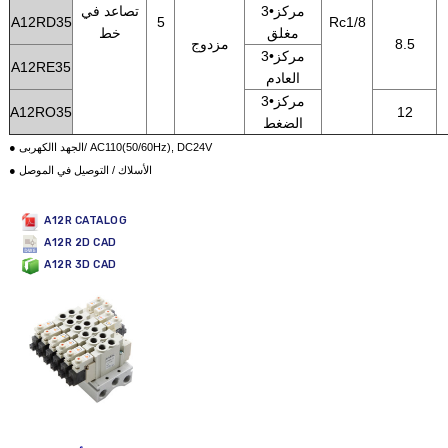
3•مركز
تصاعد في
A12RD35
5
Rc1/8
مغلق
خط
8.5
مزدوج
3•مركز
A12RE35
العادم
3•مركز
A12RO35
12
الضغط
● الجهد االكهربى/ AC110(50/60Hz), DC24V
● الأسلاك / التوصيل في الموصل
A12R CATALOG
A12R 2D CAD
A12R 3D CAD