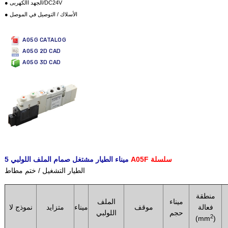
● الجهد االكهربى/DC24V
● الأسلاك / التوصيل في الموصل
A05G CATALOG
A05G 2D CAD
A05G 3D CAD
A05F سلسلة
5 ميناء الطيار مشتغل صمام الملف اللولبي
منطقة
ميناء
الملف
فعالة
موقف
ميناء
متزايد
نموذج لا
حجم
اللولبي
2
(mm
)