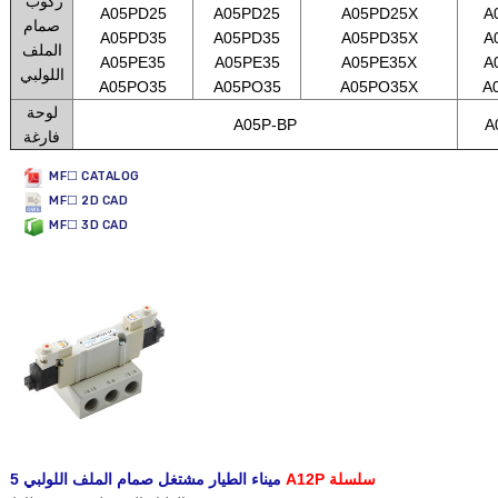
ركوب
A05PD25
A05PD25
A05PD25X
A
صمام
A05PD35
A05PD35
A05PD35X
A
الملف
A05PE35
A05PE35
A05PE35X
A
اللولبي
A05PO35
A05PO35
A05PO35X
A
لوحة
A05P-BP
A
فارغة
MF☐ CATALOG
MF☐ 2D CAD
MF☐ 3D CAD
A12P سلسلة
5 ميناء الطيار مشتغل صمام الملف اللولبي