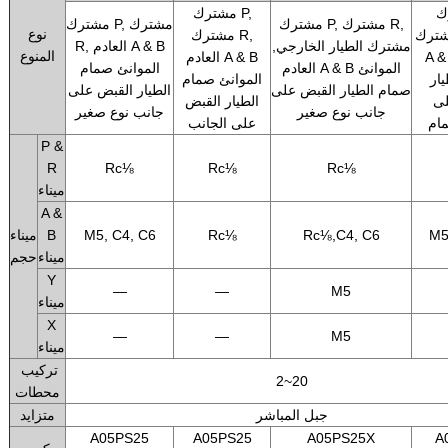
P,
مشترك P,
مشترك P, مشترك R,
مشترك P, مشترك
نوع
ك R, العادم
مشترك R,
مشترك الطيار الخارجي,
R, العادم A & B
المنوع
الموانئ
العادم A & B
العادم A & B الموانئ
الموانئ صمام
ار
الموانئ صمام
صمام الطيار القبض على
الطيار القبض على
لى
الطيار القبض
جانب نوع صغير
جانب نوع صغير
ام
على الجانب
P &
R
Rc⅛
Rc⅛
Rc⅛
ميناء
A &
M5
Rc⅛,C4, C6
Rc⅛
M5, C4, C6
B
ميناء
ميناء
حجم
Y
—
—
M5
ميناء
X
—
—
M5
ميناء
تركيب
2~20
محطات
جبل المباشر
متزايد
A05PS25
A05PS25
A05PS25X
A