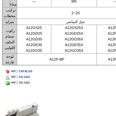
—
M5
ميناء
تركيب
2~20
محطات
جبل المباشر
متزايد
A12GS25
A12GS25X
A12
ركوب
A12GD25
A12GD25X
A12
صمام
A12GD35
A12GD35X
A12
الملف
A12GE35
A12GE35X
A12
اللولبي
A12GO35
A12GO35X
A12
لوحة
A12P-BP
A12
فارغة
MF☐ CATALOG
MF☐ 2D CAD
MF☐ 3D CAD