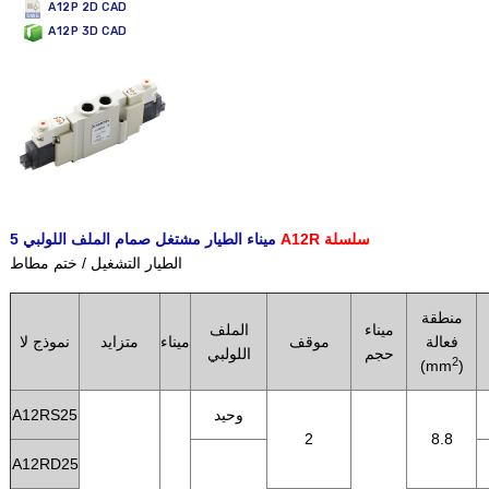
A12P 2D CAD
A12P 3D CAD
A12R سلسلة
5 ميناء الطيار مشتغل صمام الملف اللولبي
الطيار التشغيل / ختم مطاط
منطقة
ميناء
الملف
فعالة
موقف
ميناء
متزايد
نموذج لا
حجم
اللولبي
2
(mm
)
وحيد
A12RS25
2
8.8
A12RD25