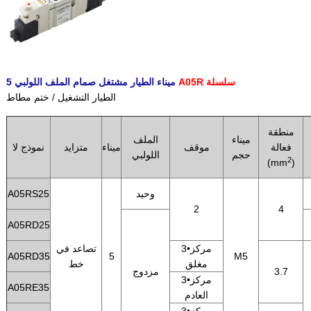
A05R سلسلة
5 ميناء الطيار مشتغل صمام الملف اللولبي
الطيار التشغيل / ختم مطاط
منطقة
ميناء
الملف
فعالة
موقف
ميناء
متزايد
نموذج لا
حجم
اللولبي
2
(mm
)
وحيد
A05RS25
2
4
A05RD25
3•مركز
تصاعد في
A05RD35
5
M5
مغلق
خط
3.7
مزدوج
3•مركز
A05RE35
العادم