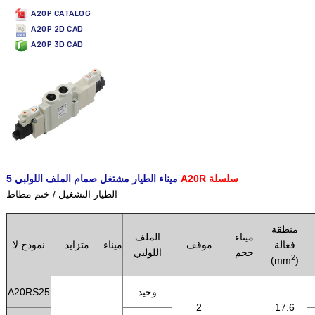
A20P CATALOG
A20P 2D CAD
A20P 3D CAD
A20R سلسلة
5 ميناء الطيار مشتغل صمام الملف اللولبي
الطيار التشغيل / ختم مطاط
منطقة
ميناء
الملف
فعالة
موقف
ميناء
متزايد
نموذج لا
حجم
اللولبي
2
(mm
)
وحيد
A20RS25
2
17.6