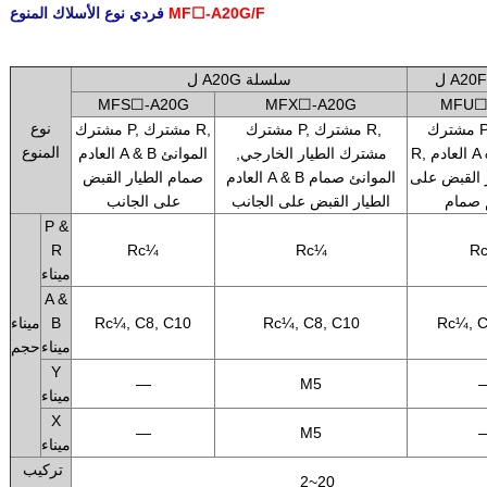
MF☐-A20G/F
فردي نوع الأسلاك المنوع
.
ل A20G سلسلة
MFS☐-A20G
MFX☐-A20G
MFU☐
نوع
مشترك P, مشترك
مشترك P, مشترك R,
مشترك P, مشترك R,
المنوع
R, العادم A & B الموانئ
مشترك الطيار الخارجي,
العادم A & B الموانئ
 القبض على
العادم A & B الموانئ صمام
صمام الطيار القبض
 صمام
الطيار القبض على الجانب
على الجانب
P &
R
Rc¼
Rc¼
R
ميناء
A &
Rc¼, C
Rc¼, C8, C10
Rc¼, C8, C10
B
ميناء
ميناء
حجم
Y
—
M5
ميناء
X
—
M5
ميناء
تركيب
2~20