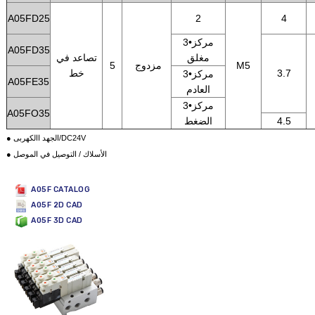
A05FD25
2
4
3•مركز
A05FD35
مغلق
تصاعد في
M5
مزدوج
5
3.7
خط
3•مركز
A05FE35
العادم
3•مركز
A05FO35
4.5
الضغط
● الجهد االكهربى/DC24V
● الأسلاك / التوصيل في الموصل
A05F CATALOG
A05F 2D CAD
A05F 3D CAD