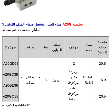
A20G سلسلة
5 ميناء الطيار مشتغل صمام الملف اللولبي
الطيار التشغيل / ختم مطاط
منطقة
ميناء
الملف
فعالة
موقف
ميناء
متزايد
نموذج لا
حجم
اللولبي
2
(mm
)
A20GD25
2
20.6
3•مركز
A20GD35
Rc1/4、
مغلق
قاعدة الفرعية
15.9
مزدوج
5
Rc3/8
متزايد
3•مركز
A20GE35
العادم
3•مركز
A20GO35
20.5
الضغط
● الجهد االكهربى/DC24V