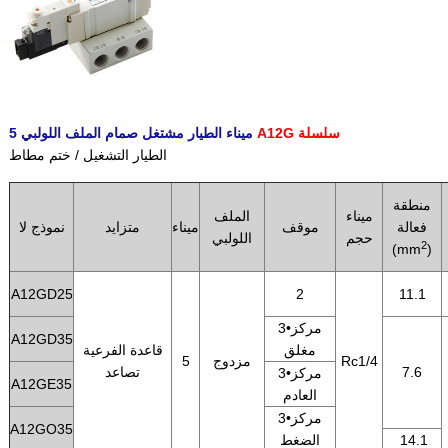
A12G سلسلة
5 ميناء الطيار مشتغل صمام الملف اللولبي
الطيار التشغيل / ختم مطاط
منطقة
ميناء
الملف
فعالة
موقف
ميناء
متزايد
نموذج لا
حجم
اللولبي
2
(mm
)
A12GD25
2
11.1
3•مركز
A12GD35
مغلق
قاعدة الفرعية
Rc1/4
مزدوج
5
7.6
تصاعد
3•مركز
A12GE35
العادم
3•مركز
A12GO35
14.1
الضغط