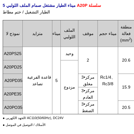
A20P سلسلة
5 ميناء الطيار مشتغل صمام الملف اللولبي
الطيار التشغيل / ختم مطاط
منطقة
الملف
فعالة
ميناء حجم
موقف
ميناء
متزايد
نموذج لا
اللولبي
2
(mm
)
وحيد
A20PS25
2
20.6
A20PD25
Rc1/4、
3•مركز
قاعدة الفرعية
A20PD35
5
Rc3/8
مغلق
تصاعد
15.9
مزدوج
3•مركز
A20PE35
العادم
3•مركز
A20PO35
20.5
الضغط
● الجهد االكهربى/ AC110(50/60Hz), DC24V
● الأسلاك / التوصيل في الموصل