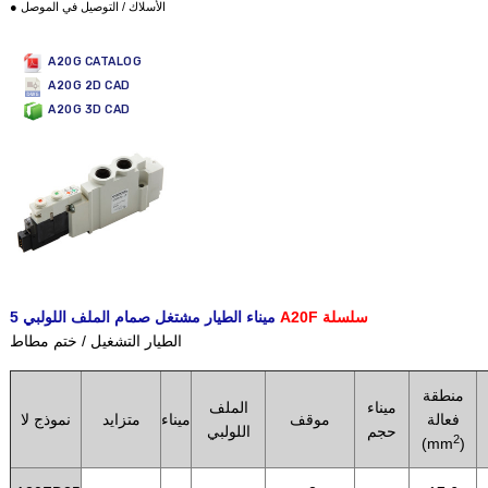
● الأسلاك / التوصيل في الموصل
A20G CATALOG
A20G 2D CAD
A20G 3D CAD
A20F سلسلة
5 ميناء الطيار مشتغل صمام الملف اللولبي
الطيار التشغيل / ختم مطاط
منطقة
ميناء
الملف
فعالة
موقف
ميناء
متزايد
نموذج لا
حجم
اللولبي
2
(mm
)