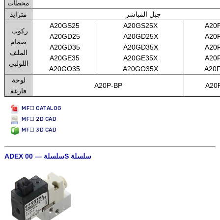
محطات
جبل المباشر
متزايد
A20GS25
A20GS25X
A20
ركوب
A20GD25
A20GD25X
A20
صمام
A20GD35
A20GD35X
A20
الملف
A20GE35
A20GE35X
A20
اللولبي
A20GO35
A20GO35X
A20
لوحة
A20P-BP
A20
فارغة
MF☐ CATALOG
MF☐ 2D CAD
MF☐ 3D CAD
ADEX سلسلة — 00S سلسلة