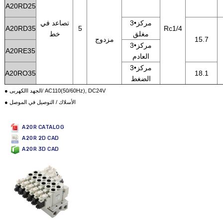
A20RD25
3•مركز
تصاعد في
A20RD35
5
Rc1/4
مغلق
خط
15.7
مزدوج
3•مركز
A20RE35
العادم
3•مركز
A20RO35
18.1
الضغط
● الجهد االكهربى/ AC110(50/60Hz), DC24V
● الأسلاك / التوصيل في الموصل
A20R CATALOG
A20R 2D CAD
A20R 3D CAD