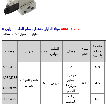
A05G سلسلة
5 ميناء الطيار مشتغل صمام الملف اللولبي
الطيار التشغيل / ختم مطاط
منطقة
ميناء
الملف
فعالة
موقف
ميناء
متزايد
نموذج لا
حجم
اللولبي
2
(mm
)
A05GD25
2
5.8
3•مركز
A05GD35
مغلق
قاعدة الفرعية
4.5
Rc1/8
مزدوج
5
تصاعد
3•مركز
A05GE35
العادم
3•مركز
A05GO35
6.7
الضغط