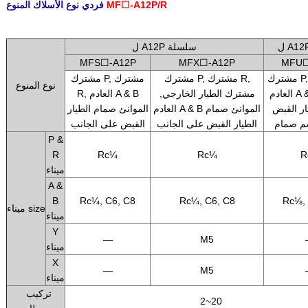
MF☐-A12P/R
فردي نوع الأسلاك المنوع
.
ل A12P سلسلة
MFS☐-A12P
MFX☐-A12P
MFU☐
مشترك P, مشترك R,
مشترك P, مشترك R,
مشترك P, مشترك
نوع المنوع
العادم A & B الموانئ
مشترك الطيار الخارجي,
R, العادم A & B
ر القبض
العادم A & B الموانئ صمام
الموانئ صمام الطيار
م صمام
الطيار القبض على الجانب
القبض على الجانب
P &
R
Rc¼
Rc¼
R
ميناء
A &
B
Rc¼, C6, C8
Rc¼, C6, C8
Rc⅛, 
ميناء size
ميناء
Y
—
M5
ميناء
X
—
M5
ميناء
تركيب
2~20