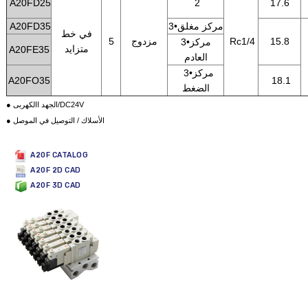
A20FD25
2
17.6
3•مركز مغلق
A20FD35
في خط
15.8
Rc1/4
مزدوج
5
3•مركز
متزايد
A20FE35
العادم
3•مركز
A20FO35
18.1
الضغط
● الجهد االكهربى/DC24V
● الأسلاك / التوصيل في الموصل
A20F CATALOG
A20F 2D CAD
A20F 3D CAD