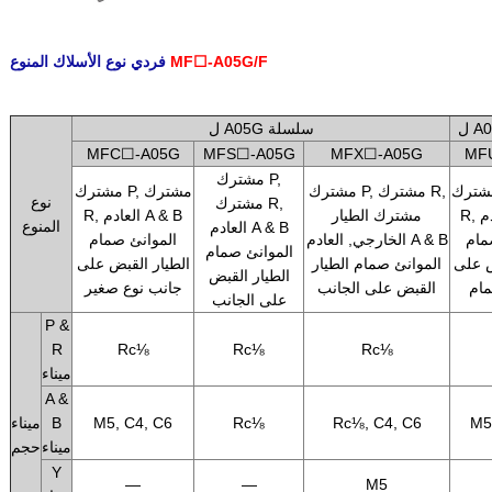
MF☐-A05G/F
فردي نوع الأسلاك المنوع
.
ل A05G سلسلة
MFC☐-A05G
MFS☐-A05G
MFX☐-A05G
MF
مشترك P,
رك P, مشترك
مشترك P, مشترك R,
مشترك P, مشترك
نوع
مشترك R,
R, العادم A & B
مشترك الطيار
R, العادم A & B
المنوع
العادم A & B
مام
الخارجي, العادم A & B
الموانئ صمام
الموانئ صمام
ض على
الموانئ صمام الطيار
الطيار القبض على
الطيار القبض
ام
القبض على الجانب
جانب نوع صغير
على الجانب
P &
R
Rc⅛
Rc⅛
Rc⅛
ميناء
A &
M5
Rc⅛, C4, C6
Rc⅛
M5, C4, C6
B
ميناء
ميناء
حجم
Y
—
—
M5