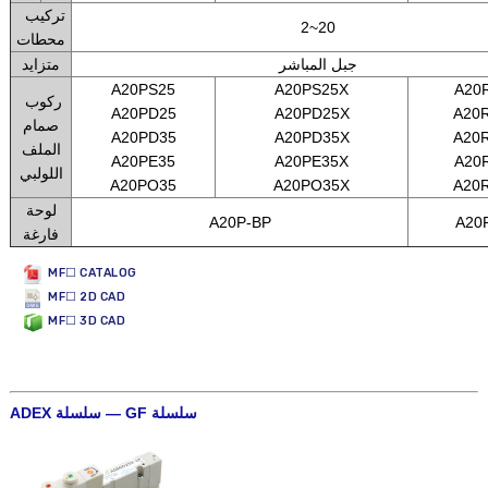
تركيب
2~20
محطات
جبل المباشر
متزايد
A20PS25
A20PS25X
A20
ركوب
A20PD25
A20PD25X
A20
صمام
A20PD35
A20PD35X
A20
الملف
A20PE35
A20PE35X
A20
اللولبي
A20PO35
A20PO35X
A20
لوحة
A20P-BP
A20
فارغة
MF☐ CATALOG
MF☐ 2D CAD
MF☐ 3D CAD
ADEX سلسلة — GF سلسلة