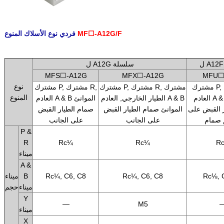
MF☐-A12G/F
فردي نوع الأسلاك المنوع
.
ل A12G سلسلة
MFS☐-A12G
MFX☐-A12G
MFU☐
نوع
مشترك P, مشترك R,
مشترك P, مشترك R, مشترك
مشترك P, مشترك R,
المنوع
العادم A & B الموانئ
الطيار الخارجي, العادم A & B
العادم A & B الموانئ
 القبض على
الموانئ صمام الطيار القبض
صمام الطيار القبض
 صمام
على الجانب
على الجانب
P &
R
Rc¼
Rc¼
R
ميناء
A &
Rc⅛, 
Rc¼, C6, C8
Rc¼, C6, C8
B
ميناء
ميناء
حجم
Y
—
M5
ميناء
X