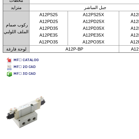
محطات
جبل المباشر
متزايد
A12PS25
A12PS25X
A12
A12PD25
A12PD25X
A12
ركوب صمام
A12PD35
A12PD35X
A12
الملف اللولبي
A12PE35
A12PE35X
A12
A12PO35
A12PO35X
A12
A12
A12P-BP
لوحة فارغة
MF☐ CATALOG
MF☐ 2D CAD
MF☐ 3D CAD