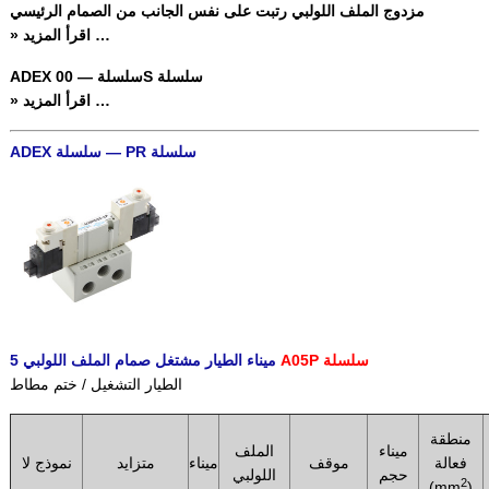
مزدوج الملف اللولبي رتبت على نفس الجانب من الصمام الرئيسي
» اقرأ المزيد …
ADEX سلسلة — 00S سلسلة
» اقرأ المزيد …
ADEX سلسلة — PR سلسلة
A05P سلسلة
5 ميناء الطيار مشتغل صمام الملف اللولبي
الطيار التشغيل / ختم مطاط
منطقة
ميناء
الملف
فعالة
موقف
ميناء
متزايد
نموذج لا
حجم
اللولبي
2
(mm
)