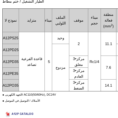
الطيار التشغيل / ختم مطاط
منطقة
ميناء
الملف
فعالة
موقف
ميناء
متزايد
نموذج لا
حجم
اللولبي
2
(mm
)
وحيد
A12PS25
2
11.1
A12PD25
3•مركز
قاعدة الفرعية
A12PD35
5
Rc1/4
مغلق
تصاعد
7.6
مزدوج
3•مركز
A12PE35
العادم
3•مركز
A12PO35
14.1
الضغط
● الجهد االكهربى/ AC110(50/60Hz), DC24V
● الأسلاك / التوصيل في الموصل
A12P CATALOG