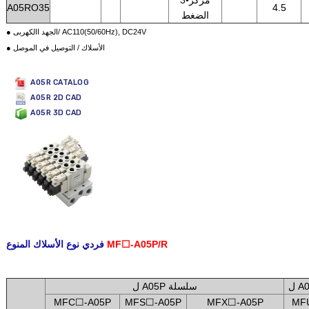
3•مركز
A05RO35
4.5
الضغط
● الجهد االكهربى/ AC110(50/60Hz), DC24V
● الأسلاك / التوصيل في الموصل
A05R CATALOG
A05R 2D CAD
A05R 3D CAD
MF☐-A05P/R
فردي نوع الأسلاك المنوع
.
ل A05P سلسلة
MFC☐-A05P
MFS☐-A05P
MFX☐-A05P
MF