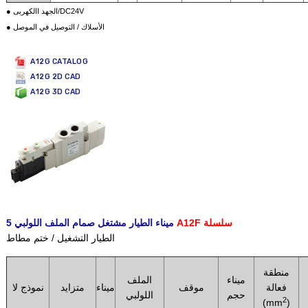
● الجهد االكهربى/DC24V
● الأسلاك / التوصيل في الموصل
A12G CATALOG
A12G 2D CAD
A12G 3D CAD
A12F سلسلة
5 ميناء الطيار مشتغل صمام الملف اللولبي
الطيار التشغيل / ختم مطاط
منطقة
ميناء
الملف
فعالة
موقف
ميناء
متزايد
نموذج لا
حجم
اللولبي
2
(mm
)