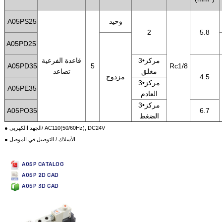
وحيد
A05PS25
2
5.8
A05PD25
3•مركز
قاعدة الفرعية
A05PD35
5
Rc1/8
مغلق
تصاعد
4.5
مزدوج
3•مركز
A05PE35
العادم
3•مركز
A05PO35
6.7
الضغط
● الجهد االكهربى/ AC110(50/60Hz), DC24V
● الأسلاك / التوصيل في الموصل
A05P CATALOG
A05P 2D CAD
A05P 3D CAD