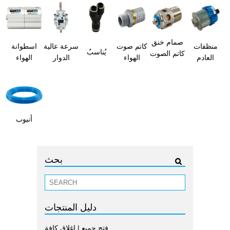
صمام خنق
منظفات
كاتم صوت
سرعة عالية
اسطوانة
يُناسبُ
كاتم الصوت
العادم
الهواء
الدوار
الهواء
أنبوب
بحث
دليل المنتجات
فتح جميع
|
إغلاق كافة