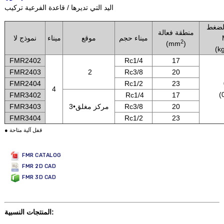
اليد التي تديرها / قاعدة الفرعية تركيب
لضغط
منطقة فعالة
ميناء حجم
موقع
ميناء
نموذج لا
2
(mm
)
(k
FMR2402
Rc1/4
17
FMR2403
2
Rc3/8
20
FMR2404
Rc1/2
23
4
(
FMR3402
Rc1/4
17
20
Rc3/8
3•مركز مغلق
FMR3403
FMR3404
Rc1/2
23
● قفل آلية متاحة
FMR CATALOG
FMR 2D CAD
FMR 3D CAD
المنتجات النسبية: