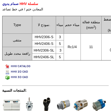
HHV سلسلة
صمام يدوي
المعادن ختم / في خط تصاعد
ضغط
منطقة فعالة
ميناء حجم
ميناء
نموذج لا.
Type
2
(mm
)
(
HHV2306-S
3
منتقى
HHV2406-S
5
Rc1/4
11
HHV2306-SL
3
رافعة محدد طويل
HHV2406-SL
5
HHV CATALOG
HHV 2D CAD
HHV 3D CAD
المنتجات النسبية: