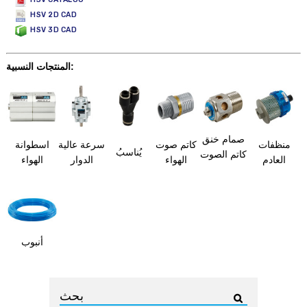
HSV 2D CAD
HSV 3D CAD
المنتجات النسبية:
صمام خنق
منظفات
كاتم صوت
سرعة عالية
اسطوانة
يُناسبُ
كاتم الصوت
العادم
الهواء
الدوار
الهواء
أنبوب
بحث