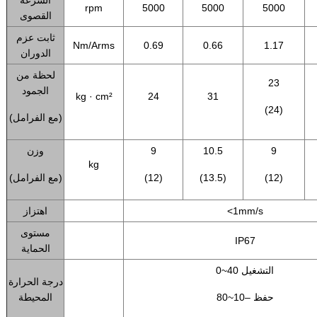
السرعة
rpm
5000
5000
5000
القصوى
ثابت عزم
Nm/Arms
0.69
0.66
1.17
الدوران
لحظة من
23
الجمود
kg · cm²
24
31
(24)
(مع الفرامل)
9
10.5
9
وزن
kg
(12)
(13.5)
(12)
(مع الفرامل)
<1mm/s
اهتزاز
مستوى
IP67
الحماية
0~40 التشغيل
درجة الحرارة
حفظ –10~80
المحيطة