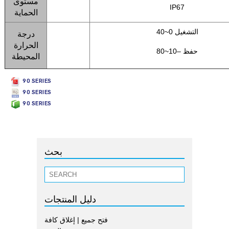
مستوى
IP67
الحماية
التشغيل 0~40
درجة
الحرارة
حفظ –10~80
المحيطة
90 SERIES
90 SERIES
90 SERIES
بحث
دليل المنتجات
فتح جميع
|
إغلاق كافة