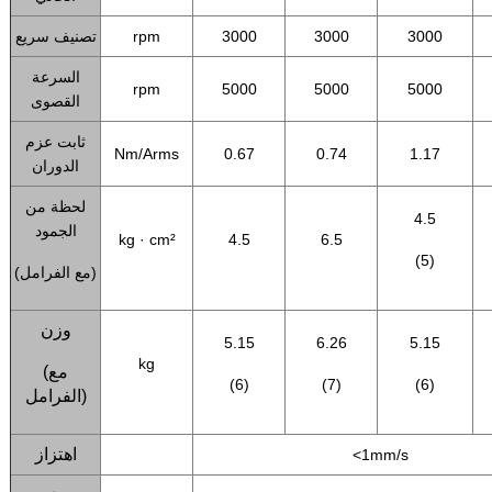
3000
3000
3000
rpm
تصنيف سريع
السرعة
rpm
5000
5000
5000
القصوى
ثابت عزم
Nm/Arms
0.67
0.74
1.17
الدوران
لحظة من
4.5
الجمود
kg · cm²
4.5
6.5
(5)
(مع الفرامل)
وزن
5.15
6.26
5.15
kg
(مع
(6)
(7)
(6)
الفرامل)
اهتزاز
<1mm/s