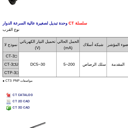
CT سلسلة
وحدة تبديل لصغيرة عالية السرعة الدوار
نوع القرب
الحمل الحالي
تحميل التيار الكهربائي
وء المؤشر
شبكة أسلاك
نموذج لا
(V)
(mA)
CT-3□
المقدمة
سلك الرصاص
5~200
DC5~30
CT-3□U
CTP-3□
● CT3: PNP مواصفات
CT CATALOG
CT 2D CAD
CT 3D CAD