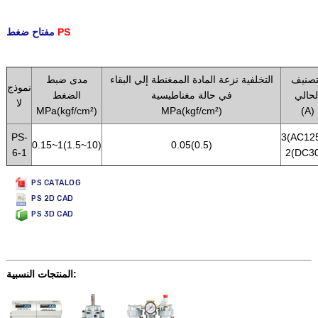
PS
مفتاح ضغط
.
تصنيف
التخلفية نزعة المادة الممغنطة إلي البقاء
مدى ضبط
نموذج
لحالي
في حالة مغناطيسية
الضغط
لا
MPa(kgf/cm²)
MPa(kgf/cm²)
(A)
PS-
3(AC12
0.15~1(1.5~10)
0.05(0.5)
6-1
2(DC3
PS CATALOG
PS 2D CAD
PS 3D CAD
المنتجات النسبية: