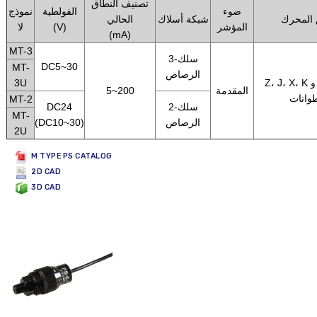
تصنيف النطاق
ضوء
الفولطية
نموذج
 المحرك
شبكة أسلاك
الحالي
المؤشر
(V)
لا
(mA)
MT-3
3-سلك
DC5~30
MT-
الرصاص
Z، J، X، K و A سلسلة
3U
المقدمة
5~200
وانات
MT-2
2-سلك
DC24
MT-
الرصاص
(DC10~30)
2U
M TYPE PS CATALOG
2D CAD
3D CAD