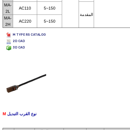
MA-
AC110
5~150
2L
المقدمة
MA-
AC220
5~150
2H
M TYPE RS CATALOG
2D CAD
3D CAD
نوع القرب التبديل
M
.