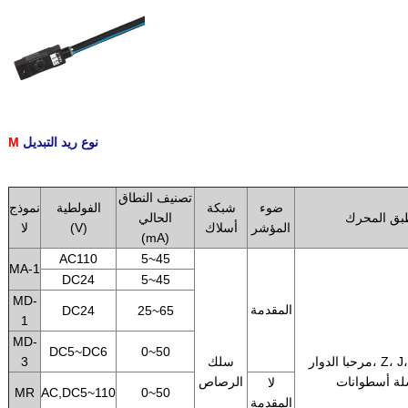
نوع ريد التبديل
M
.
تصنيف النطاق
ضوء
شبكة
الفولطية
نموذج
بق المحرك
الحالي
المؤشر
أسلاك
(V)
لا
(mA)
AC110
5~45
MA-1
DC24
5~45
MD-
المقدمة
DC24
25~65
1
MD-
DC5~DC6
0~50
مرحبا الدوار، Z، J، X، K و A
سلك
3
ة أسطوانات
الرصاص
لا
MR
AC,DC5~110
0~50
المقدمة