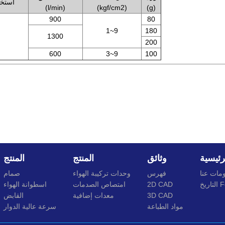
استخد
(l/min)
(kgf/cm2)
(g)
900
80
1~9
180
1300
200
600
3~9
100
رئيسية
وثائق
المنتج
المنتج
مات عنا
فهرس
وحدات تركيبة الهواء
صمام
Font
2D CAD
امتصاص الصدمات
اسطوانة الهواء
3D CAD
معدات إضافية
القابض
مواد الطباعة
سرعة عالية الدوار