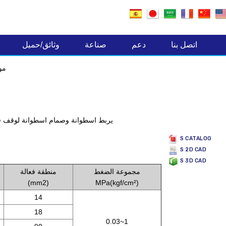
صناعة المكونات الالكترونية
اتصل بنا
دعم
صناعة
وثائق/حميل
مو
يربط اسطوانة وصمام اسطوانة لوقف ف
S CATALOG
S 2D CAD
S 3D CAD
مجموعة الضغط
منطقة فعالة
(mm2)
MPa(kgf/cm²)
14
18
0.03~1