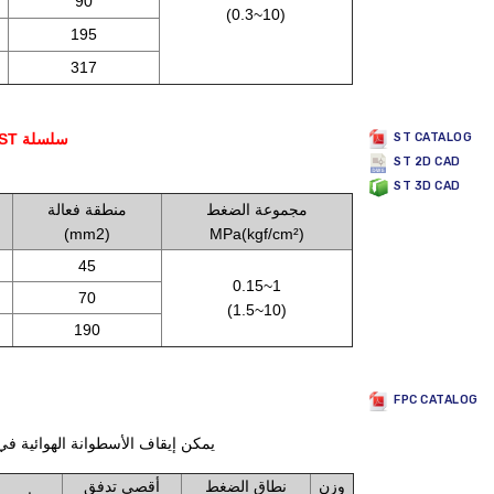
90
(0.3~10)
195
317
ST سلسلة
ST CATALOG
ST 2D CAD
ST 3D CAD
مجموعة الضغط
منطقة فعالة
(mm2)
MPa(kgf/cm²)
45
0.15~1
70
(1.5~10)
190
FPC CATALOG
يمكن إيقاف الأسطوانة الهوائية في
وزن
نطاق الضغط
أقصى تدفق