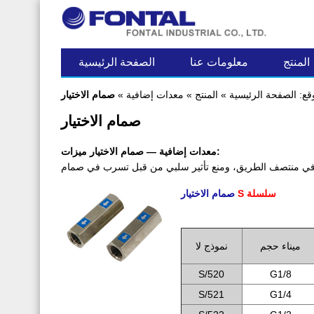
آخر مساهمة
المنتج
معلومات عنا
الصفحة الرئيسية
قع:
الصفحة الرئيسية
»
المنتج
»
معدات إضافية
»
صمام الاختيار
صمام الاختيار
معدات إضافية — صمام الاختيار ميزات:
ي منتصف الطريق، ومنع تأثير سلبي من قبل تسرب في صمام
S سلسلة
صمام الاختيار
.
ميناء حجم
نموذج لا
S/520
G1/8
S/521
G1/4