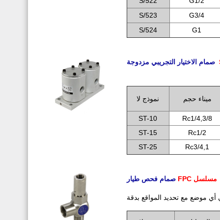
S/522
G1/2
S/523
G3/4
S/524
G1
一
صمام الاختيار التجريبي مزدوجة
.
ميناء حجم
نموذج لا
ST-10
Rc1/4,3/8
ST-15
Rc1/2
ST-25
Rc3/4,1
一
FPC مسلسل
صمام فحص طيار
 أي موضع مع تحديد المواقع بدقة