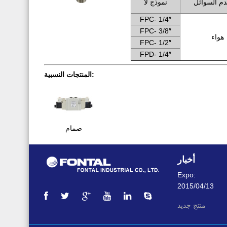
م السوائل
نموذج لا
FPC- 1/4″
FPC- 3/8″
هواء
FPC- 1/2″
FPD- 1/4″
المنتجات النسبية:
صمام
أخبار
Expo:
2015/04/13
منتج جديد