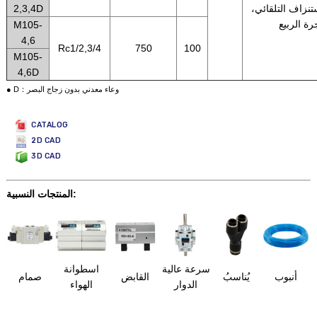
نزاف التلقائي،
2,3,4D
ة الربيع
M105-
4,6
Rc1/2,3/4
750
100
M105-
4,6D
● D：وعاء معدني بدون زجاج البصر
CATALOG
2D CAD
3D CAD
المنتجات النسبية:
سرعة عالية
اسطوانة
أنبوب
يُناسبُ
القابض
صمام
الدوار
الهواء