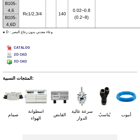
B105-
4,6
0.02~0.8
Rc1/2,3/4
140
(0.2~8)
B105-
4,6D
● D：وعاء معدني بدون زجاج البصر
CATALOG
2D CAD
3D CAD
المنتجات النسبية:
سرعة عالية
اسطوانة
أنبوب
يُناسبُ
القابض
صمام
الدوار
الهواء