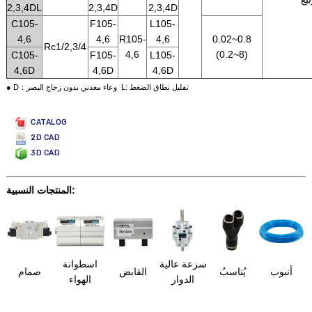
2,3,4DL
2,3,4D
2,3,4D
C105-
F105-
L105-
4,6
4,6
R105-
4,6
0.02~0.8
Rc1/2,3/4
4,6
(0.2~8)
C105-
F105-
L105-
4,6D
4,6D
4,6D
● D：وعاء معدني بدون زجاج البصر L: تقليل نطاق الضغط
CATALOG
2D CAD
3D CAD
المنتجات النسبية:
سرعة عالية
اسطوانة
أنبوب
يُناسبُ
القابض
صمام
الدوار
الهواء