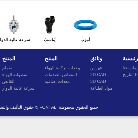
أنبوب
يُناسبُ
سرعة عالية الدوا
رئيسية
وثائق
المنتج
المنتج
مات عنا
فهرس
وحدات تركيبة الهواء
صمام
Font
2D CAD
امتصاص الصدمات
اسطوانة الهواء
3D CAD
معدات إضافية
القابض
مواد الطباعة
سرعة عالية الدوار
حقوق التأليف والنشر © FONTAL. جميع الحقوق محفوظة