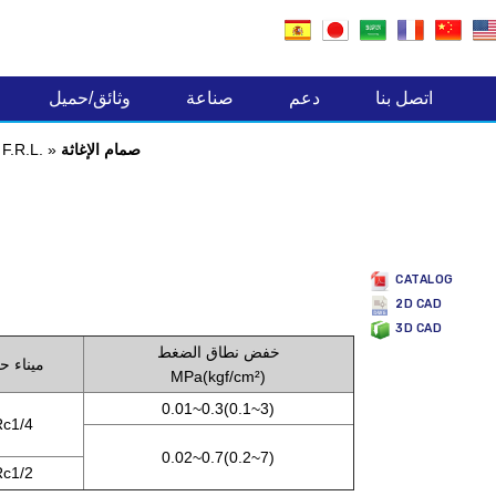
صناعة المكونات الالكترونية
اتصل بنا
دعم
صناعة
وثائق/حميل
صمام الإغاثة
»
وحدة F.R.L.
CATALOG
2D CAD
3D CAD
خفض نطاق الضغط
ميناء ح
MPa(kgf/cm²)
0.01~0.3(0.1~3)
Rc1/4
0.02~0.7(0.2~7)
Rc1/2