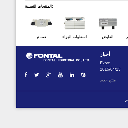
المنتجات النسبية:
ر
القابض
اسطوانة الهواء
صمام
أخبار
Expo:
2015/04/13
منتج جديد