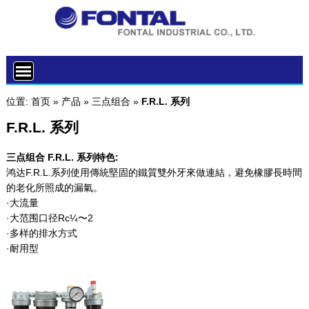
位置:
首页
»
产品
»
三点组合
»
F.R.L. 系列
F.R.L. 系列
三点组合 F.R.L. 系列特色:
鸿达F.R.L.系列使用傳統堅固的鐵質雙外牙來做連結，避免橡膠長時間
的老化所照成的漏氣。
·大流量
·大范围口径Rc¼〜2
·多样的排水方式
·耐用型