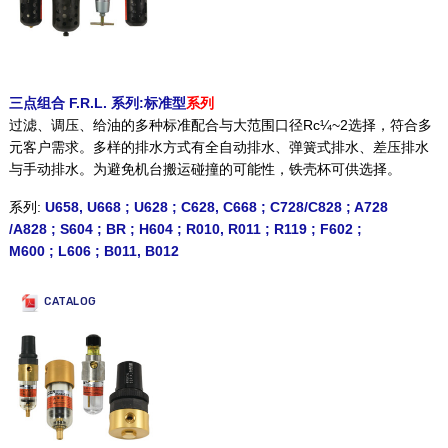
三点组合 F.R.L. 系列:标准型
系列
过滤、调压、给油的多种标准配合与大范围口径Rc¼~2选择，符合多
元客户需求。多样的排水方式有全自动排水、弹簧式排水、差压排水
与手动排水。为避免机台搬运碰撞的可能性，铁壳杯可供选择。
系列:
U658, U668
;
U628
;
C628, C668
;
C728/C828
;
A728
/A828
;
S604
;
BR
;
H604
;
R010, R011
;
R119
;
F602
;
M600
;
L606
;
B011, B012
CATALOG