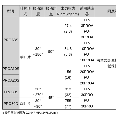
叶片形
摇动角
摇动起
出力扭力
适用感应
型号
附属
式
度
点
N.cm(kgf.cm)
器
FR-
27.4
3PROA
(2.8)
FU-
3PROA
PROA3S
FR-
30°
84.3
10PROA
90°
~180°
(8.6)
FU-
单叶片
10PROA
法兰式金属
FR-
板保
PROA10S
156
20PROA
(16)
FU-
PROA20S
20PROA
30°
313
FR-
PRO30S
~270°
(32)
30PRO
45°
FU-
30°
755
PRO30D
双叶片
30PRO
~90°
(77)
● 使用压力范围为 0.2~0.7 MPa(2~7kgf/cm²)