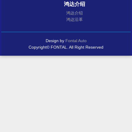
鸿达介绍
鸿达介绍
鸿达沿革
Design by
Fontal Auto
Copyright© FONTAL. All Right Reserved