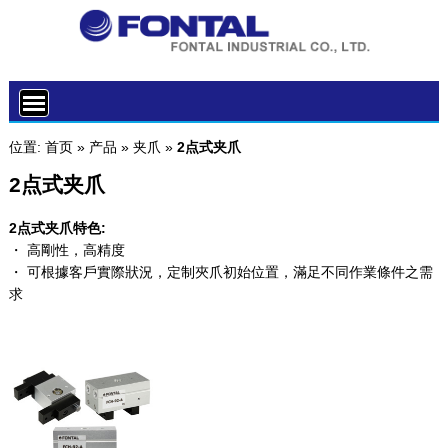
位置:
首页
»
产品
»
夹爪
»
2点式夹爪
2点式夹爪
2点式夹爪特色:
・ 高剛性，高精度
・ 可根據客戶實際狀況，定制夾爪初始位置，滿足不同作業條件之需
求