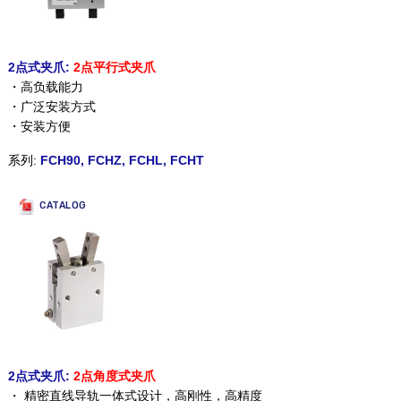
2点式夹爪:
2点平行式夹爪
・高负载能力
・广泛安装方式
・安装方便
系列:
FCH90
,
FCHZ
,
FCHL
,
FCHT
CATALOG
2点式夹爪:
2点角度式夹爪
・ 精密直线导轨一体式设计，高刚性，高精度