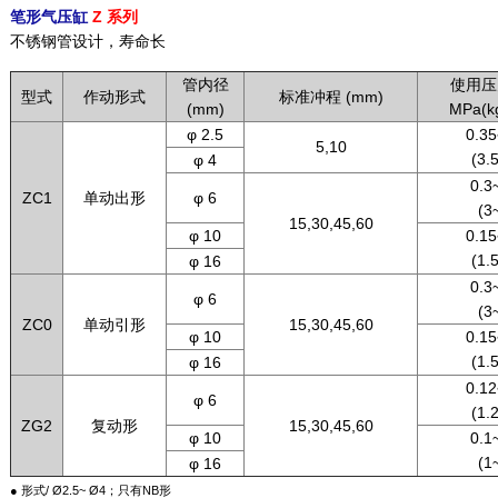
笔形气压缸
Z 系列
不锈钢管设计，寿命长
管内径
使用压
型式
作动形式
标准冲程 (mm)
(mm)
MPa(kg
φ 2.5
0.35
5,10
(3.
φ 4
0.3
ZC1
单动出形
φ 6
(3
15,30,45,60
φ 10
0.15
(1.
φ 16
0.3
φ 6
(3
ZC0
单动引形
15,30,45,60
φ 10
0.15
(1.
φ 16
0.12
φ 6
(1.
ZG2
复动形
15,30,45,60
φ 10
0.1
(1
φ 16
● 形式/ Ø2.5~ Ø4；只有NB形