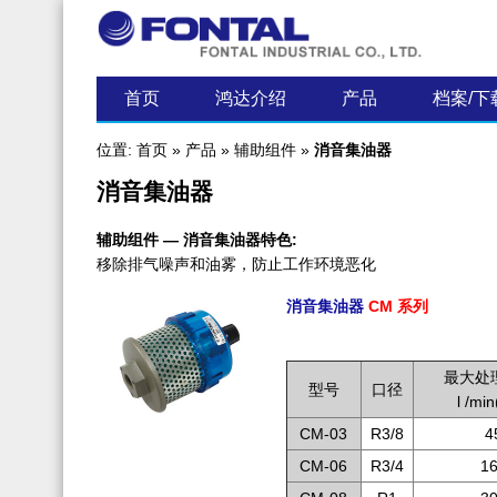
最新资讯
首页
鸿达介绍
产品
档案/下
位置:
首页
»
产品
»
辅助组件
»
消音集油器
消音集油器
辅助组件
— 消音集油器特色:
移除排气噪声和油雾，防止工作环境恶化
消音集油器
CM 系列
.
最大处
型号
口径
l /mi
CM-03
R3/8
4
CM-06
R3/4
1