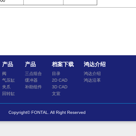
000
产品
产品
档案下载
鸿达介绍
阀
三点组合
目录
鸿达介绍
气压缸
缓冲器
2D CAD
鸿达沿革
夹爪
补助组件
3D CAD
回转缸
文宣
Copyright© FONTAL. All Right Reserved