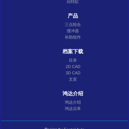
回转缸
产品
三点组合
缓冲器
补助组件
档案下载
目录
2D CAD
3D CAD
文宣
鸿达介绍
鸿达介绍
鸿达沿革