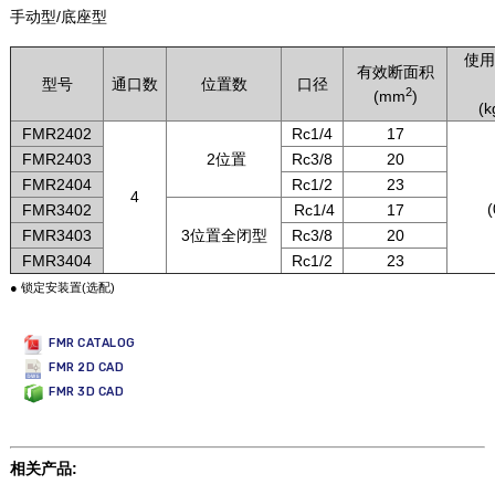
手动型/底座型
使用
有效断面积
型号
通口数
位置数
口径
2
(mm
)
(k
FMR2402
Rc1/4
17
FMR2403
2位置
Rc3/8
20
FMR2404
Rc1/2
23
4
(
FMR3402
Rc1/4
17
FMR3403
3位置全闭型
Rc3/8
20
FMR3404
Rc1/2
23
● 锁定安装置(选配)
FMR CATALOG
FMR 2D CAD
FMR 3D CAD
相关产品: