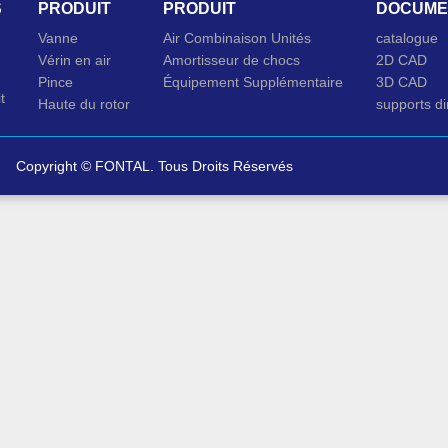
S
PRODUIT
PRODUIT
DOCUME
Vanne
Air Combinaison Unités
catalogue
Vérin en air
Amortisseur de chocs
2D CAD
Pince
Équipement Supplémentaire
3D CAD
t
Haute du rotor
supports d
Copyright © FONTAL. Tous Droits Réservés