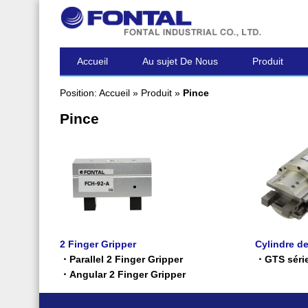
DERNIER MESSAGE
Accueil
Au sujet De Nous
Produit
Position:
Accueil
»
Produit
»
Pince
Pince
2 Finger Gripper
Cylindre de
・
Parallel 2 Finger Gripper
・
GTS séri
・
Angular 2 Finger Gripper