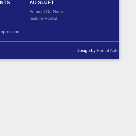
NTS
AU SUJET
Au sujet De Nous
histoire Fontal
impression
Design by
Fontal Auto