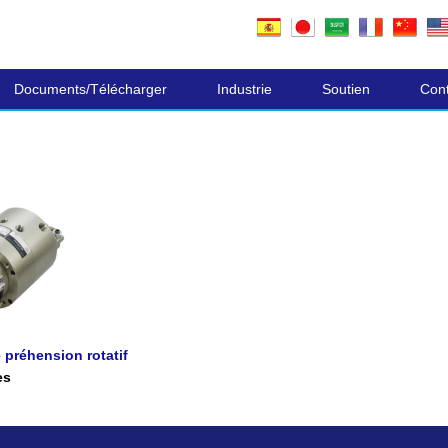
composants électroniques
Documents/Télécharger
Industrie
Soutien
Con
 préhension rotatif
es